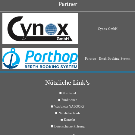
Partner
Cynox GmbH
Porthop - Berth Booking System
Nützliche Link’s
⯀ PortPanel
⯀ Funktionen
⯀ Was bietet YABOOK?
⯀ Nützliche Tools
⯀ Kontakt
⯀ Datenschutzerklärung